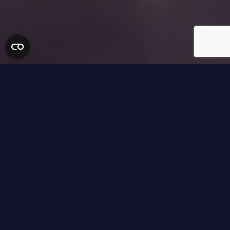
Vi erbjuder totallösningar av
kompletta förpackningslinjer
med
Säckfyllningsmaskin för planfilm, ventilsäck
eller öppen säck.
Pallastare med s.k. ”bordlastare” som vi
tillverkar själva eller palleteringsrobot som
vi utrustar med lämpligt lyftverktyg,