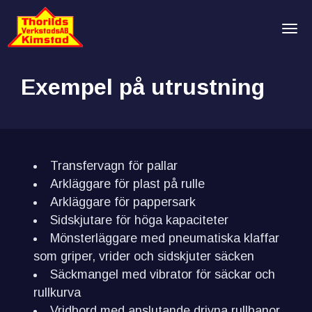
Tog
Exempel på utrustning
Transfervagn för pallar
Arkläggare för plast på rulle
Arkläggare för pappersark
Sidskjutare för höga kapaciteter
Mönsterläggare med pneumatiska klaffar
som griper, vrider och sidskjuter säcken
Säckmangel med vibrator för säckar och
rullkurva
Vridbord med anslutande drivna rullbanor