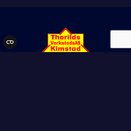
THORILDS VERKSTADS AB
Kimstadsvägen 63
617 71 Kimstad
E-POST
info@thorildsverkstad.se