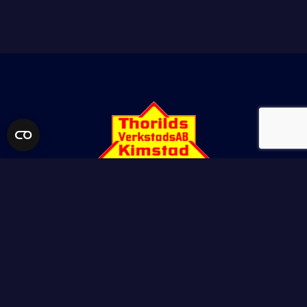
THORILDS VERKSTADS AB
Kimstadsvägen 63
617 71 Kimstad
E-POST